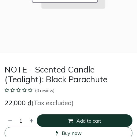
NOTE - Scented Candle
(Tealight): Black Parachute
(0 review)
22,000
₫
(Tax excluded)
Add to cart
Buy now