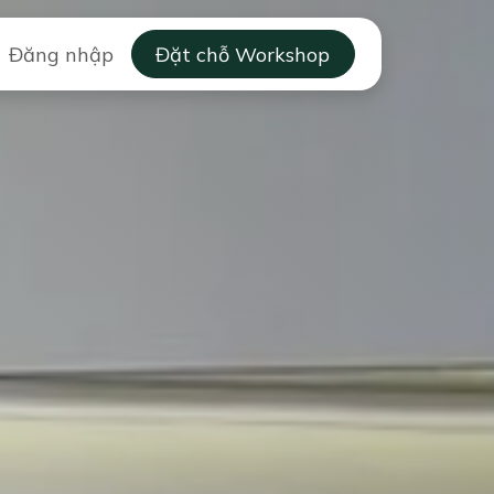
ặng B2B
Đăng nhập
Câu chuyện mùi hương
Đặt chỗ Workshop