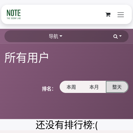
跳至内容
导航
所有用户
本周
本月
整天
排名：
还没有排行榜:(