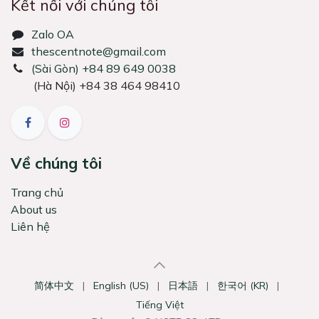
Kết nối với chúng tôi
Zalo OA
thescentnote@gmail.com
͏(Sài Gòn) +84 89 649 0038
(Hà Nội) +84 38 464 98410
Về chúng tôi
Trang chủ
About us
Liên hệ
简体中文
|
English (US)
|
日本語
|
한국어 (KR)
|
Tiếng Việt