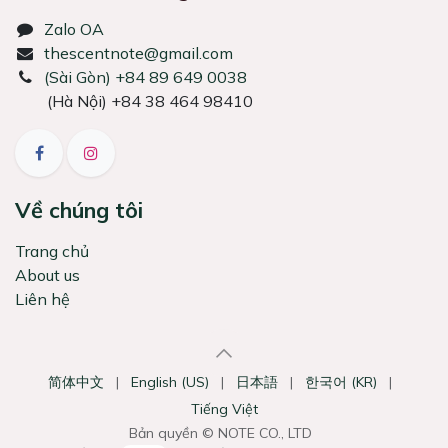
Zalo OA
thescentnote@gmail.com
͏(Sài Gòn) +84 89 649 0038
(Hà Nội) +84 38 464 98410
Về chúng tôi
Trang chủ
About us
Liên hệ
简体中文
|
English (US)
|
日本語
|
한국어 (KR)
|
Tiếng Việt
Bản quyền © NOTE CO., LTD